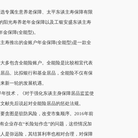
选专属生意养老保障、太平东谈主寿保障有限
司的阳光寿养老年金保障以及工银安盛东谈主寿
年金保障(全能型)。
寿推出的金账户年金保障(全能型)是一款全
大多包含全能险账户。全能险是比较相宜代表
类居品。比拟银行和基金居品，全能险不仅有保
迎来新一轮的发展机遇。
半年技术，《对于强化东谈主身保障居品监监使
个文献先后说起对全能险居品的惩处法规。
贪图是驻防风险，改变市集顺序。2016年前
还有企业存在“长险短作念”的问题，这些情况加
王人是弥远险，其结算利率也相对合理，对保障