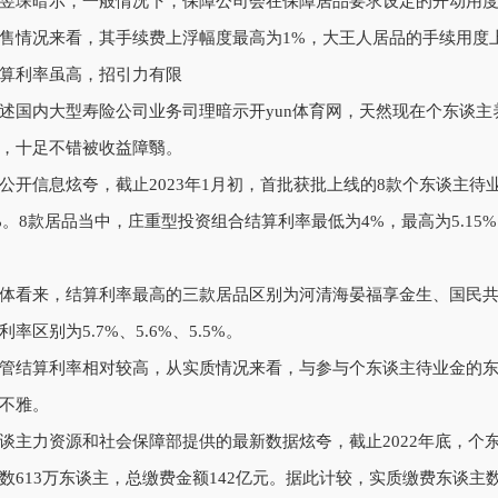
琛暗示，一般情况下，保障公司会在保障居品要求设定的开动用度
售情况来看，其手续费上浮幅度最高为1%，大王人居品的手续用度
利率虽高，招引力有限
内大型寿险公司业务司理暗示开yun体育网，天然现在个东谈主
，十足不错被收益障翳。
信息炫夸，截止2023年1月初，首批获批上线的8款个东谈主待业
7%。8款居品当中，庄重型投资组合结算利率最低为4%，最高为5.1
。
看来，结算利率最高的三款居品区别为河清海晏福享金生、国民共
率区别为5.7%、5.6%、5.5%。
结算利率相对较高，从实质情况来看，与参与个东谈主待业金的东
不雅。
力资源和社会保障部提供的最新数据炫夸，截止2022年底，个东谈
数613万东谈主，总缴费金额142亿元。据此计较，实质缴费东谈