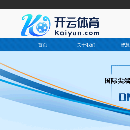
首页
关于我们
智慧