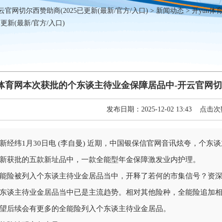
云官网切尔西赞助商(2025已更新(最新/官方/入口)
>
新闻动态
> 开yun
已更新(最新/官方/入口)
n体育网本次获批的个东谈主待业金保障居品中-开云官网切尔西
发布日期：2025-12-02 13:43 点击次
纬1月30日电 (李自曼) 近期，中国银保信官网音讯炫夸，个东谈
新获批的五款新址品中，一款全能型年金保障激发业内护理。
险被列入个东谈主待业金居品当中，开释了若何的市集信号？资深
东谈主待业金居品当中已是主流趋势。相对其他险种，全能险追加
望后续会有更多的全能险列入个东谈主待业金居品。