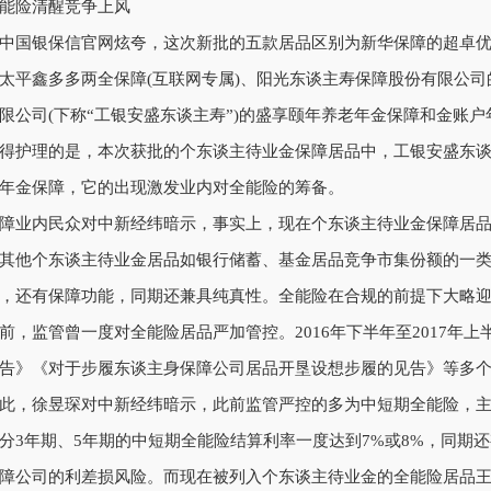
险清醒竞争上风
国银保信官网炫夸，这次新批的五款居品区别为新华保障的超卓优
太平鑫多多两全保障(互联网专属)、阳光东谈主寿保障股份有限公
限公司(下称“工银安盛东谈主寿”)的盛享颐年养老年金保障和金账户
理的是，本次获批的个东谈主待业金保障居品中，工银安盛东谈主
年金保障，它的出现激发业内对全能险的筹备。
业内民众对中新经纬暗示，事实上，现在个东谈主待业金保障居品
其他个东谈主待业金居品如银行储蓄、基金居品竞争市集份额的一
，还有保障功能，同期还兼具纯真性。全能险在合规的前提下大略
监管曾一度对全能险居品严加管控。2016年下半年至2017年上
告》《对于步履东谈主身保障公司居品开垦设想步履的见告》等多
徐昱琛对中新经纬暗示，此前监管严控的多为中短期全能险，主要
分3年期、5年期的中短期全能险结算利率一度达到7%或8%，同期
障公司的利差损风险。而现在被列入个东谈主待业金的全能险居品