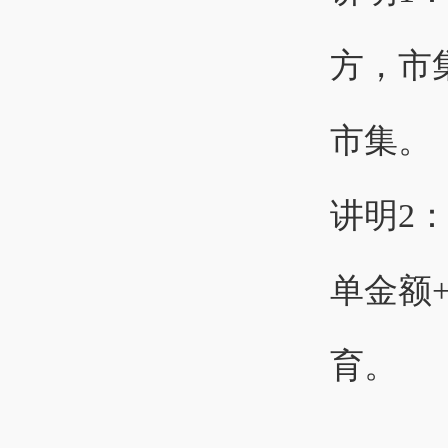
方，市
市集。
讲明2
单金额
育。