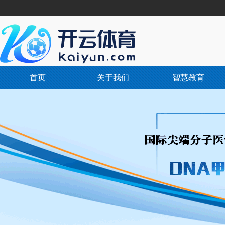
首页
关于我们
智慧教育