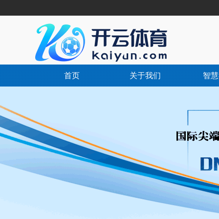
首页
关于我们
智慧