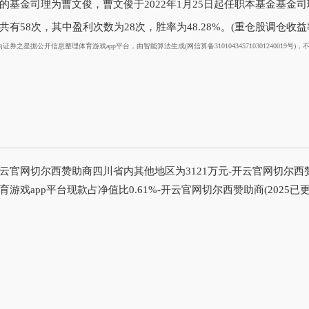
的基金司理为曹文俊，曹文俊于2022年1月25日起任职本基金基金司理
共有58次，其中盈利次数为28次，胜率为48.28%。(重仓股调仓
证券之星据公开信息整理体育游戏app平台，由智能算法生成(网信算备310104345710301240019号)
云官网切尔西赞助商四川省内其他地区为3121万元-开云官网切尔西赞助商
育游戏app平台现款占净值比0.61%-开云官网切尔西赞助商(2025已更