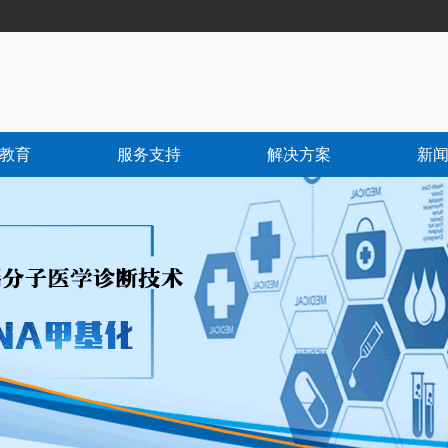
教育
服务支持
解决方案
新