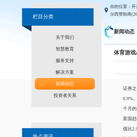
你的位置：
开
尔西赞助商(20
栏目分类
新闻动态
关于我们
智慧教育
体育游戏a
服务支持
解决方案
新闻动态
证券之
投资者关系
0.9
个月的
富国趋
值比2
热点资讯