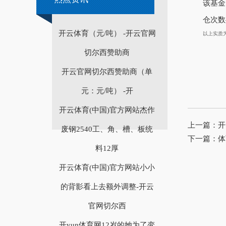
该基金
仓次数
开云体育（元/吨） -开云官网
以上实质为
切尔西赞助商
开云官网切尔西赞助商（单
元：元/吨） -开
开云体育(中国)官方网站杰作
上一篇：
开
废钢2540工、角、槽、板统
下一篇：
体
料12厚
开云体育(中国)官方网站小小
的背影看上去额外调整-开云
官网切尔西
开yun体育网12岁的她为了变