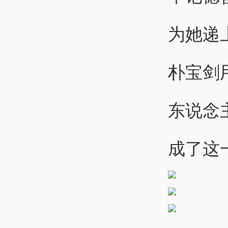
为她递
朴宝剑
东说念
成了这