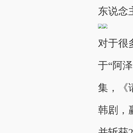
东说念
对于很
于“阿
集，《请
韩剧，
并斩获2