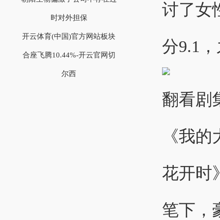
讨了女
时对外担保
开云体育(中国)官方网站板块
分9.
合座飞腾10.44%-开云官网切
尔西
翻看剧
《我的
花开时
笔下，