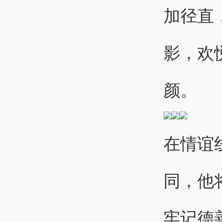
加径直
影，欢
颜。
在情谊
同，他
牢记德