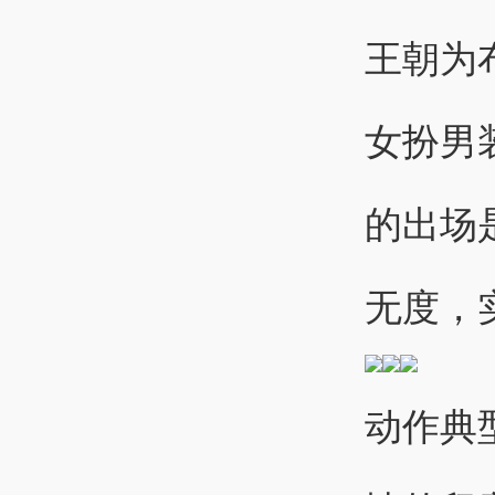
王朝为
女扮男
的出场
无度，
动作典