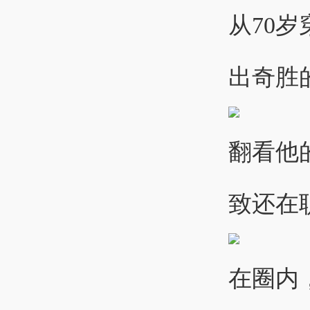
从70
出奇胜
翻看他
致还在
在圈内