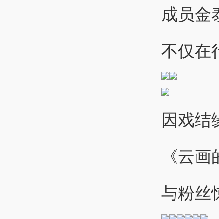
成员金
不仅在
因戏结
《云画
与粉丝