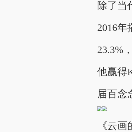
除了当
201
23.
他赢得
届百念
《云画