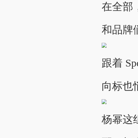
在全部
和品牌
跟着 S
向标也
杨幂这