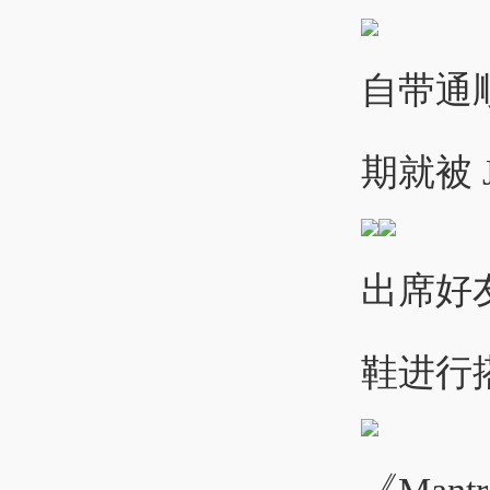
自带通顺
期就被 
出席好友
鞋进行