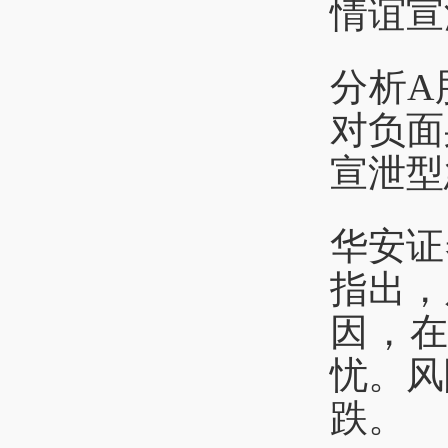
情谊宣
分析A
对负面
宣泄型
华安证
指出，
因，
忧。风
跌。