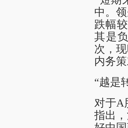
中。领
跌幅较
其是
次，现
内务策
“越是
对于A
指出，
好中国