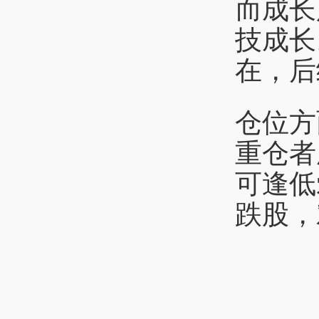
而成长
技成长
在，后
仓位方
重仓者
可逢低
跌股，