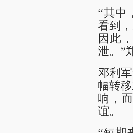
“其中
看到，
因此
泄。”
邓利军
幅转移
响，
谊。
“短期