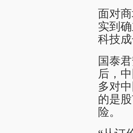
面对商
实到确
科技成
国泰君
后，中
多对中
的是股
险。