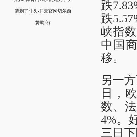
跌7.
装剃了寸头-开云官网切尔西
跌5.
赞助商(
峡指数
中国
移。
另一方
日，欧
数、法
4%。
三日下