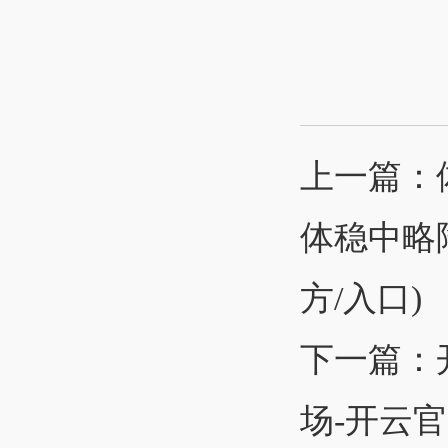
上一篇：
体稳中略降
方/入口)
下一篇：
场-开云官