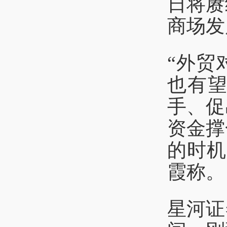
日将赓
商场发
“外贸
也有
手、促
资金撑
的时机
霞称。
星河证