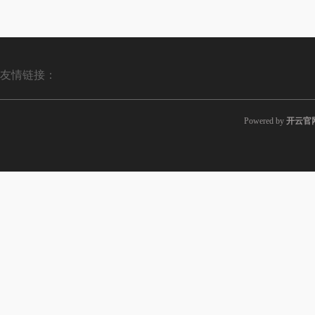
友情链接：
Powered by
开云官网