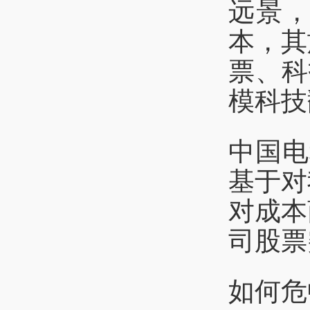
远景
本，其
票、科
模科技
中国电
基于对
对成本
司股票
如何危