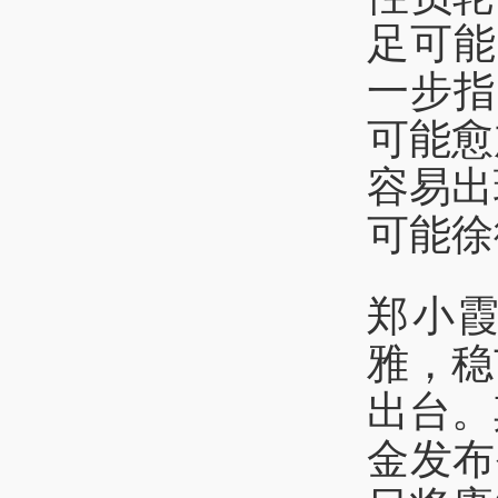
足可能
一步指
可能愈
容易出
可能徐
郑小
雅，稳
出台。
金发布