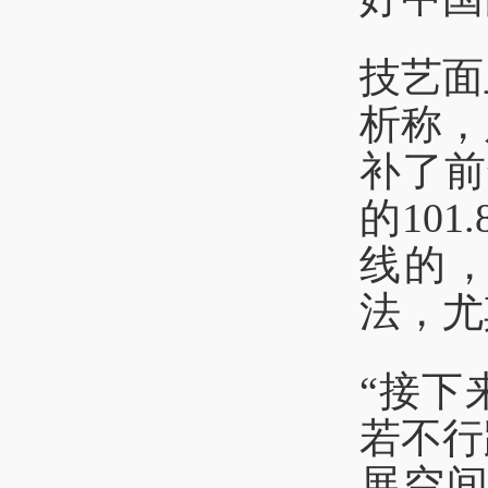
技艺面
析称，
补了前
的10
线的，
法，尤
“接下
若不行
展空