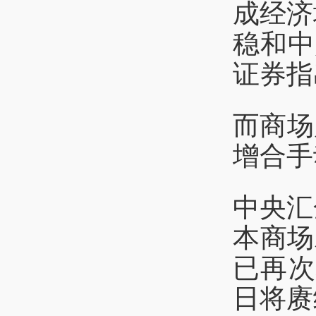
成经济
稳和中
证券指
而商场
增合手
中央汇
本商场
已再次
日将赓