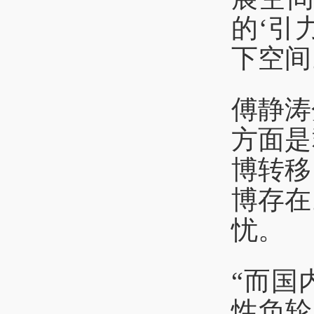
的‘引
下空间
傅静涛
方面是
博转移
博存在
忧。
“而国
性负轮