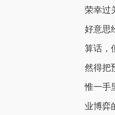
荣幸过
好意思
算话，
然得把
惟一手
业博弈