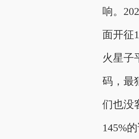
响。2
面开征
火星子
码，最
们也没
145