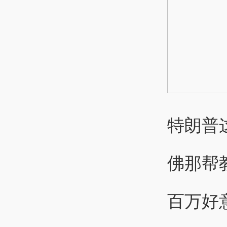
特朗普
佛那帮
百万好