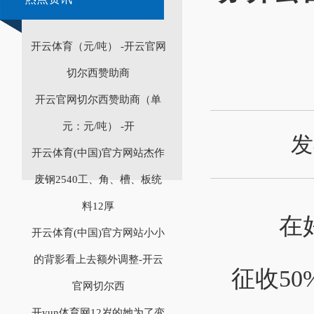
开云体育（元/吨） -开云官网
切尔西赞助商
开云官网切尔西赞助商（单
元：元/吨） -开
发
开云体育(中国)官方网站杰作
废钢2540工、角、槽、板统
料12厚
在好意
开云体育(中国)官方网站小小
的背影看上去额外调整-开云
征收5
官网切尔西
开yun体育网12岁的她为了变