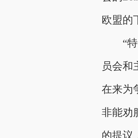
欧盟的
“特朗
员会和
在来为
非能劝
的提议