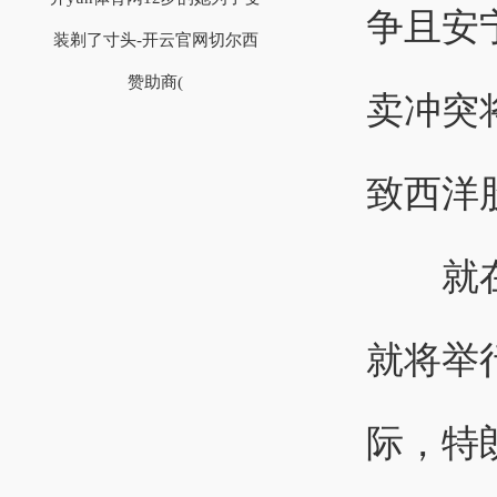
争且安
装剃了寸头-开云官网切尔西
赞助商(
卖冲突
致西洋
就在华
就将举
际，特