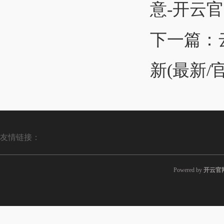
意-开云官
下一篇：
新(最新/
友情链接：
Powered by
开云官网