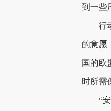
到一些
行动回
的意愿
国的欧
时所需
“安宁