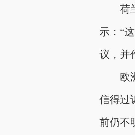
荷兰首相
示：“
议，并
欧洲濒
信得过
前仍不