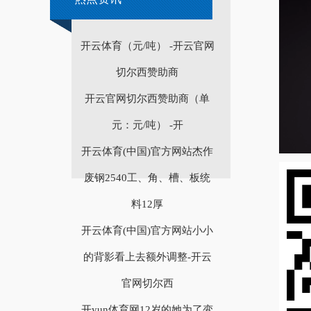
开云体育（元/吨） -开云官网
切尔西赞助商
开云官网切尔西赞助商（单
元：元/吨） -开
开云体育(中国)官方网站杰作
废钢2540工、角、槽、板统
料12厚
开云体育(中国)官方网站小小
的背影看上去额外调整-开云
官网切尔西
开yun体育网12岁的她为了变