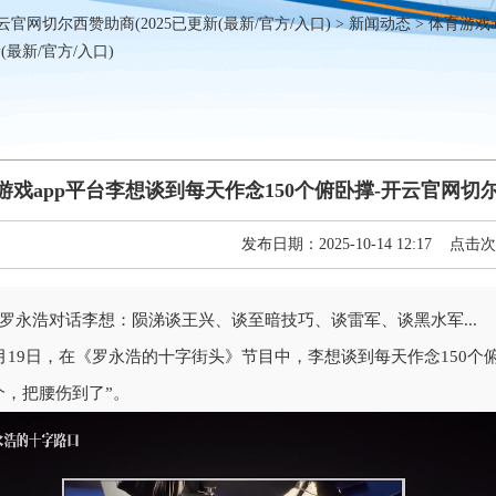
云官网切尔西赞助商(2025已更新(最新/官方/入口)
>
新闻动态
> 体育游戏
新(最新/官方/入口)
游戏app平台李想谈到每天作念150个俯卧撑-开云官网切尔西
发布日期：2025-10-14 12:17 点击
罗永浩对话李想：陨涕谈王兴、谈至暗技巧、谈雷军、谈黑水军...
9日，在《罗永浩的十字街头》节目中，李想谈到每天作念150个
00个，把腰伤到了”。