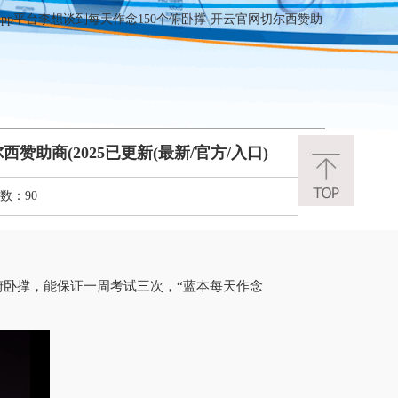
app平台李想谈到每天作念150个俯卧撑-开云官网切尔西赞助
赞助商(2025已更新(最新/官方/入口)
次数：90
俯卧撑，能保证一周考试三次，“蓝本每天作念