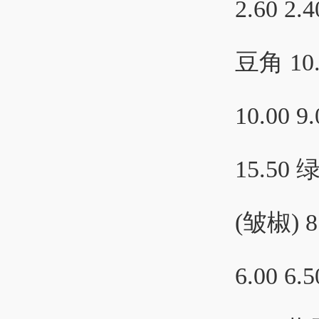
2.60 2.
豆角 10.
10.00 
15.50 
(皱椒) 8.
6.00 6.