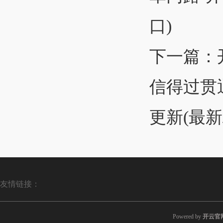
口)
下一篇：
信得过贯
更新(最新
友情链接：
Powered by
开云官网