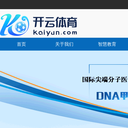
首页
关于我们
智慧教育