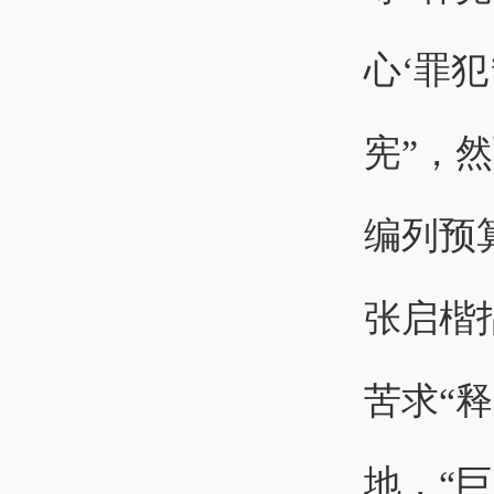
心‘罪
宪”，
编列预
张启楷
苦求“
地，“