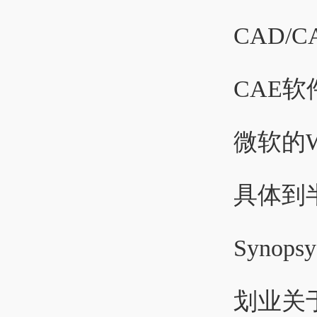
CAD/C
CAE
微软的W
具体到
Syno
划业关