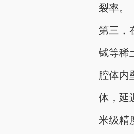
裂率。
第三，
铽等稀
腔体内
体，延
米级精