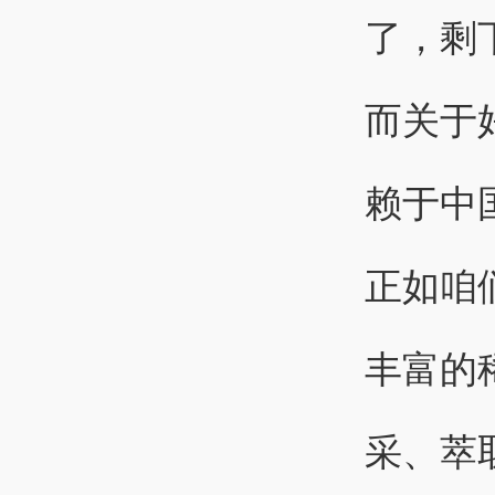
了，剩
而关于
赖于中
正如咱
丰富的
采、萃