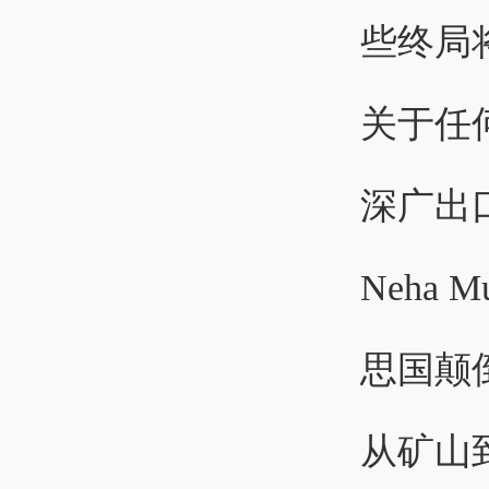
些终局
关于任
深广出
Neha
思国颠
从矿山