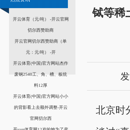
铽等稀
开云体育（元/吨） -开云官网
切尔西赞助商
开云官网切尔西赞助商（单
元：元/吨） -开
开云体育(中国)官方网站杰作
发
废钢2540工、角、槽、板统
料12厚
开云体育(中国)官方网站小小
北京时
的背影看上去额外调整-开云
官网切尔西
开yun体育网12岁的她为了变