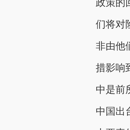
政策的回
们将对
非由他
措影响
中是前
中国出