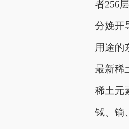
者25
分娩开
用途的
最新稀
稀土元
铽、镝