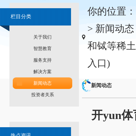
你的位置：
栏目分类
>
新闻动态
关于我们
和铽等稀土
智慧教育
服务支持
入口)
解决方案
新闻动态
新闻动态
投资者关系
开yun
热点资讯