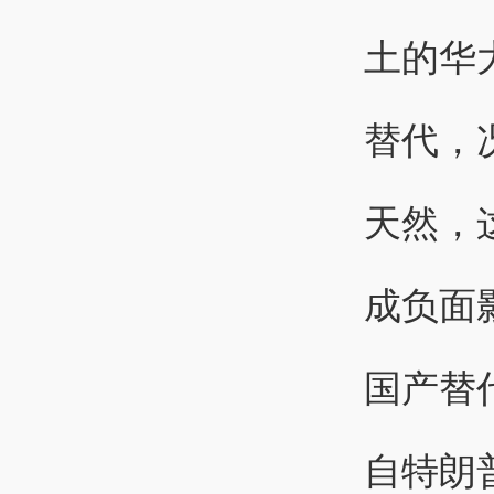
土的华
替代，
天然，
成负面
国产替
自特朗