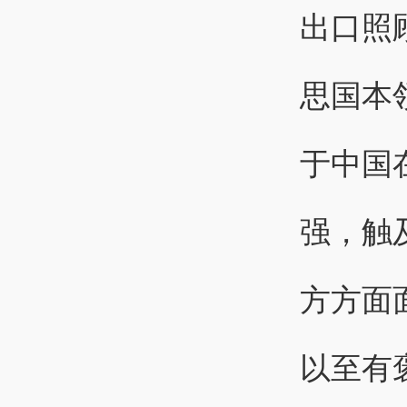
出口照
思国本
于中国
强，触
方方面
以至有