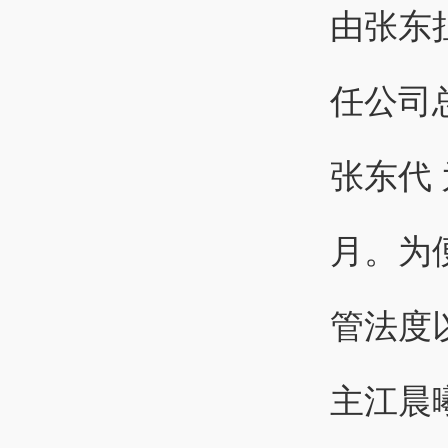
由张东
任公司总
张东代
月。为
管法度
主江晨