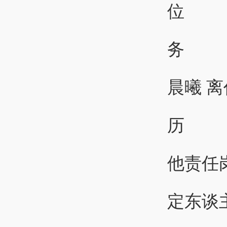
位 本
务 
晨曦
历 2
他责
定东谈