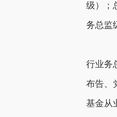
级）
务总监
行财
行业
布告、
基金从