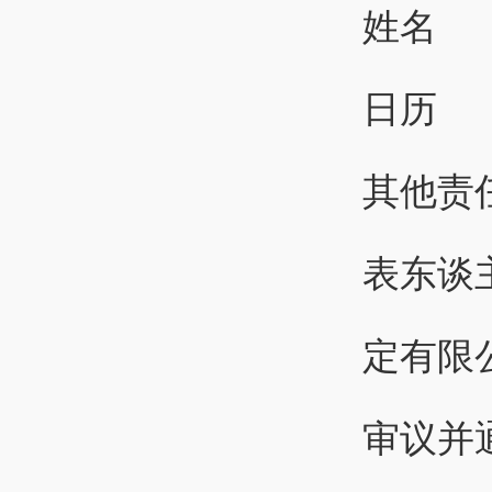
姓名
日历 
其他
表东谈
定有限
审议并