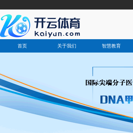
首页
关于我们
智慧教育