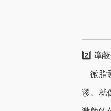
2️⃣
「微脂
谬。就