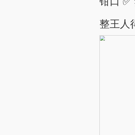
钳口 
整王人