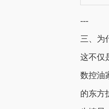
---
三、为
这不仅
数控油
的东方