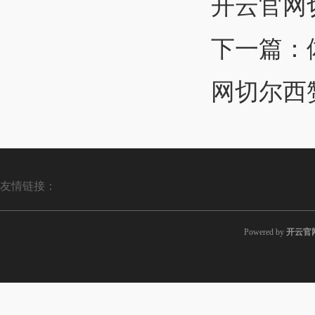
开云官网切
下一篇：
网切尔西赞
友情链接：
Powered by
开云官网