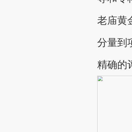
老庙黄
分量到
精确的