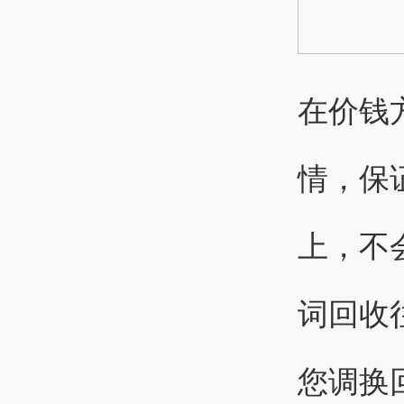
在价钱
情，保
上，不
词回收
您调换