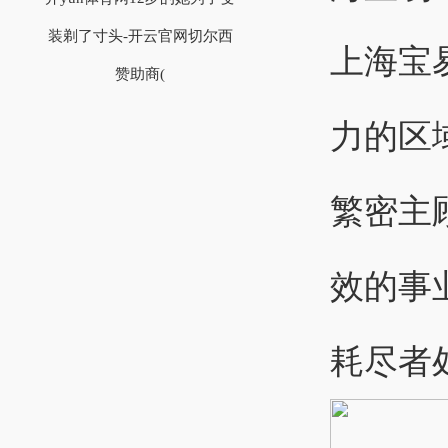
装剃了寸头-开云官网切尔西
上海宝
赞助商(
力的区
繁密主
效的事
耗尽者