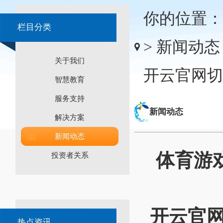
你的位置：
栏目分类
>
新闻动态
关于我们
开云官网切尔
智慧教育
服务支持
新闻动态
解决方案
新闻动态
体育游
投资者关系
开云官网
热点资讯