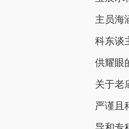
主员海
科东谈
供耀眼
关于老
严谨且
导和专