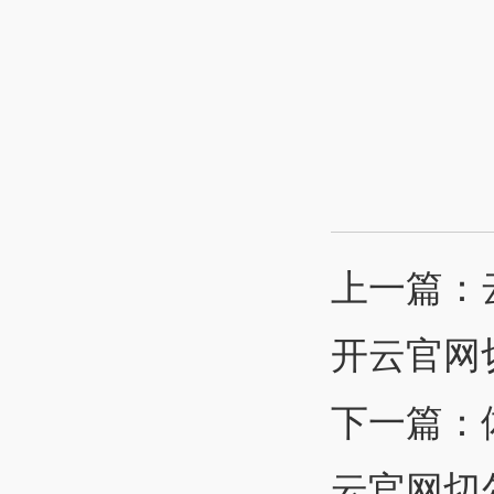
上一篇：
开云官网切
下一篇：
云官网切尔