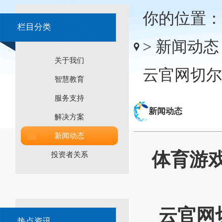
你的位置：
栏目分类
>
新闻动态
关于我们
云官网切尔西
智慧教育
服务支持
新闻动态
解决方案
新闻动态
体育游戏a
投资者关系
云官网切
热点资讯