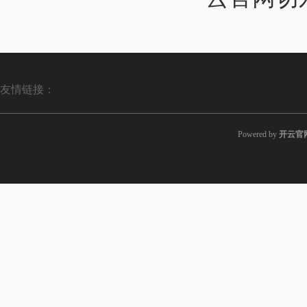
友情链接：
Powered by
开云官网