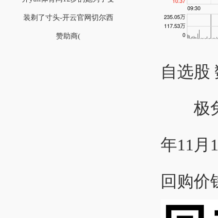
装剃了寸头-开云官网切尔西
赞助商(
自选股 
极兔速
年11月
回购价钱为