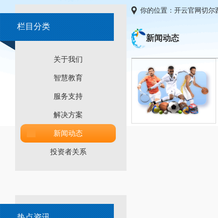
你的位置：
开云官网切尔西
栏目分类
新闻动态
关于我们
智慧教育
服务支持
解决方案
新闻动态
投资者关系
热点资讯